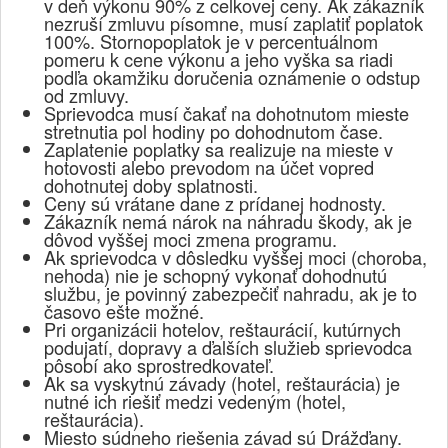
v deň výkonu 90% z celkovej ceny. Ak zákazník
nezruší zmluvu písomne, musí zaplatiť poplatok
100%. Stornopoplatok je v percentuálnom
pomeru k cene výkonu a jeho vyška sa riadi
podľa okamžiku doručenia oznámenie o odstup
od zmluvy.
Sprievodca musí čakať na dohotnutom mieste
stretnutia pol hodiny po dohodnutom čase.
Zaplatenie poplatky sa realizuje na mieste v
hotovosti alebo prevodom na účet vopred
dohotnutej doby splatnosti.
Ceny sú vrátane dane z prídanej hodnosty.
Zákazník nemá nárok na náhradu škody, ak je
dôvod vyššej moci zmena programu.
Ak sprievodca v dôsledku vyššej moci (choroba,
nehoda) nie je schopný vykonať dohodnutú
službu, je povinný zabezpečiť nahradu, ak je to
časovo ešte možné.
Pri organizácii hotelov, reštaurácií, kutúrnych
podujatí, dopravy a ďalších služieb sprievodca
pôsobí ako sprostredkovateľ.
Ak sa vyskytnú závady (hotel, reštaurácia) je
nutné ich riešiť medzi vedeným (hotel,
reštaurácia).
Miesto súdneho riešenia závad sú Drážďany.