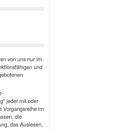
en von uns nur im
nktionsfähigen und
angebotenen
z-
g“ jeder mit oder
he Vorgangsreihe im
ssen, die
ung, das Auslesen,