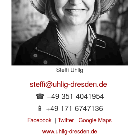
Steffi Uhlig
steffi@uhlig-dresden.de
☎ +49 351 4041954
📱 +49 171 6747136
Facebook
|
Twitter
|
Google Maps
www.uhlig-dresden.de