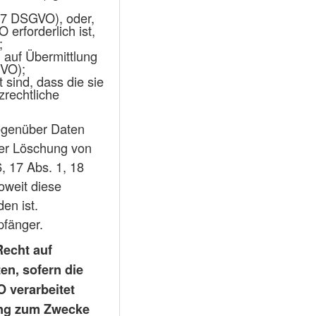
 17 DSGVO), oder,
erforderlich ist,
;
d auf Übermittlung
GVO);
sind, dass die sie
zrechtliche
gegenüber Daten
der Löschung von
, 17 Abs. 1, 18
oweit diese
en ist.
pfänger.
Recht auf
en, sofern die
O verarbeitet
ung zum Zwecke