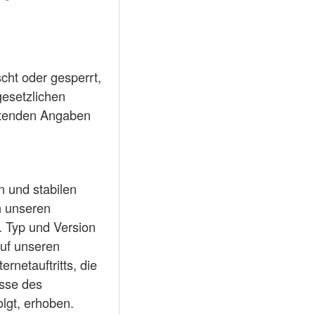
scht oder gesperrt,
gesetzlichen
utenden Angaben
 und stabilen
n unseren
. Typ und Version
auf unseren
rnetauftritts, die
esse des
olgt, erhoben.